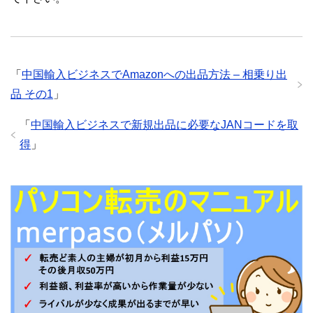
「
中国輸入ビジネスでAmazonへの出品方法 – 相乗り出
品 その1
」
「
中国輸入ビジネスで新規出品に必要なJANコードを取
得
」