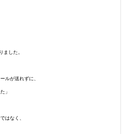
ありました。
メールが送れずに、
した」
けではなく、